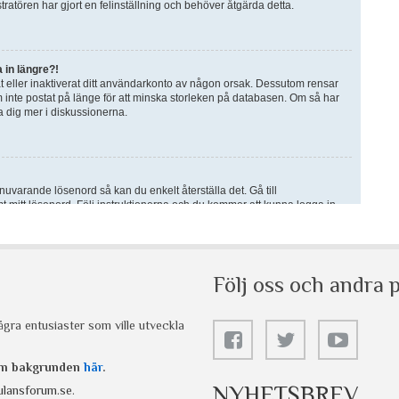
Följ oss och andra p
gra entusiaster som ville utveckla
 om bakgrunden
här
.
NYHETSBREV
lansforum.se
.