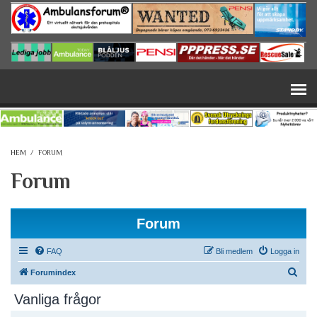
Hoppa till huvudinnehåll
HEM
/
FORUM
Forum