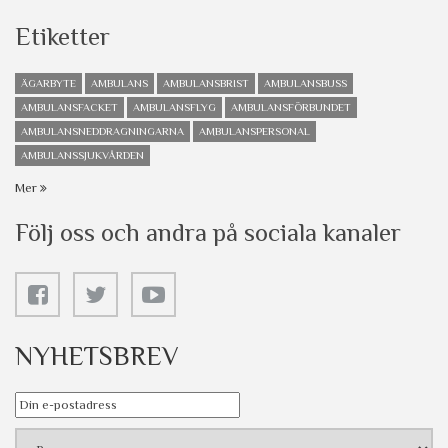
Etiketter
ÄGARBYTE
AMBULANS
AMBULANSBRIST
AMBULANSBUSS
AMBULANSFACKET
AMBULANSFLYG
AMBULANSFÖRBUNDET
AMBULANSNEDDRAGNINGARNA
AMBULANSPERSONAL
AMBULANSSJUKVÅRDEN
Mer
Följ oss och andra på sociala kanaler
NYHETSBREV