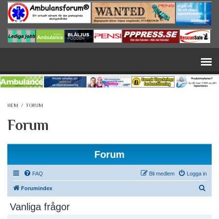
Hoppa till huvudinnehåll
HEM
/
FORUM
Forum