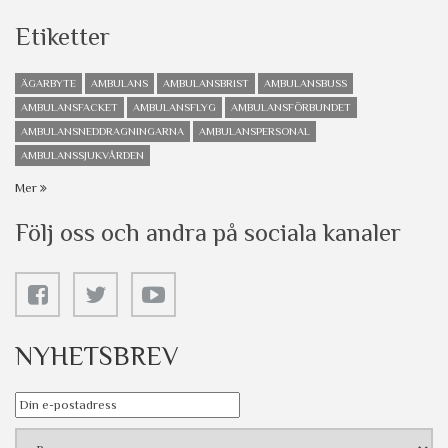
Etiketter
ÄGARBYTE
AMBULANS
AMBULANSBRIST
AMBULANSBUSS
AMBULANSFACKET
AMBULANSFLYG
AMBULANSFÖRBUNDET
AMBULANSNEDDRAGNINGARNA
AMBULANSPERSONAL
AMBULANSSJUKVÅRDEN
Mer
Följ oss och andra på sociala kanaler
NYHETSBREV