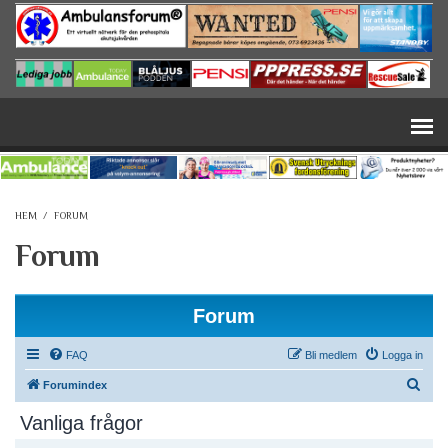
Hoppa till huvudinnehåll
HEM
/
FORUM
Forum