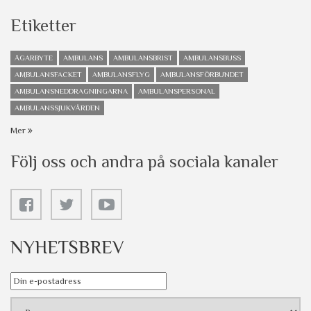
Etiketter
ÄGARBYTE
AMBULANS
AMBULANSBRIST
AMBULANSBUSS
AMBULANSFACKET
AMBULANSFLYG
AMBULANSFÖRBUNDET
AMBULANSNEDDRAGNINGARNA
AMBULANSPERSONAL
AMBULANSSJUKVÅRDEN
Mer
Följ oss och andra på sociala kanaler
NYHETSBREV