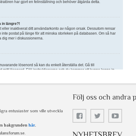
Följ oss och andra p
gra entusiaster som ville utveckla
 om bakgrunden
här
.
NYHETSBREV
lansforum.se
.