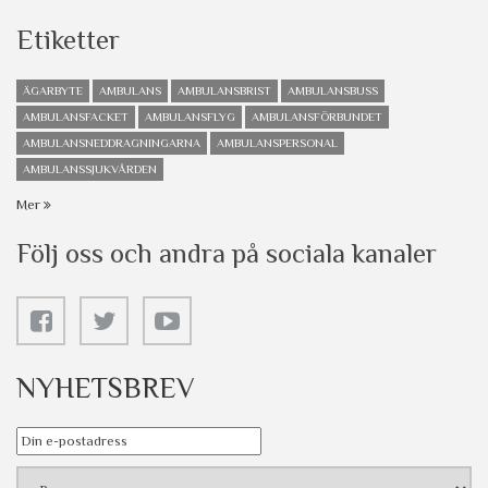
Etiketter
ÄGARBYTE
AMBULANS
AMBULANSBRIST
AMBULANSBUSS
AMBULANSFACKET
AMBULANSFLYG
AMBULANSFÖRBUNDET
AMBULANSNEDDRAGNINGARNA
AMBULANSPERSONAL
AMBULANSSJUKVÅRDEN
Mer
Följ oss och andra på sociala kanaler
NYHETSBREV