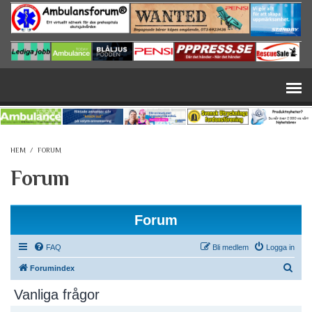
Hoppa till huvudinnehåll
HEM
/
FORUM
Forum