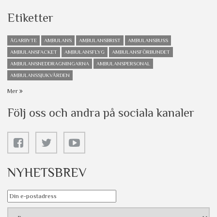
Etiketter
ÄGARBYTE
AMBULANS
AMBULANSBRIST
AMBULANSBUSS
AMBULANSFACKET
AMBULANSFLYG
AMBULANSFÖRBUNDET
AMBULANSNEDDRAGNINGARNA
AMBULANSPERSONAL
AMBULANSSJUKVÅRDEN
Mer
Följ oss och andra på sociala kanaler
NYHETSBREV