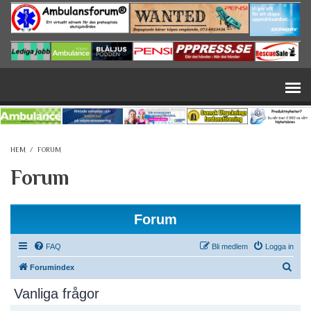
Hoppa till huvudinnehåll
HEM
/
FORUM
Forum