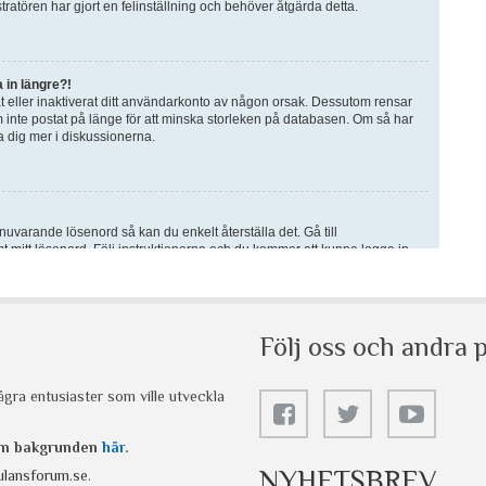
Följ oss och andra p
gra entusiaster som ville utveckla
 om bakgrunden
här
.
NYHETSBREV
lansforum.se
.